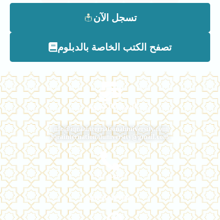
تسجل الآن
تصفح الكتب الخاصة بالدبلوم
البريد الالكتروني
i
nfo@iqraainternationaluniversity.com
iqrainternationaluniversity@gmail.com
اتصل بنا
00905374999681